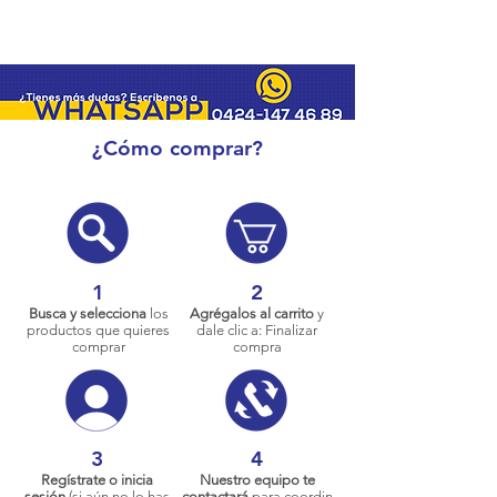
¿Cómo comprar?
1
2
Busca y selecciona
los
Agrégalos al carrito
y
productos que quieres
dale clic a: Finalizar
comprar
compra
3
4
Regístrate o inicia
Nuestro equipo te
sesión
(si aún no lo has
contactará
para coordin