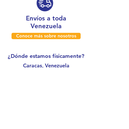
Envíos a toda
Venezuela
Conoce más sobre nosotros
¿Dónde estamos físicamente?
Caracas, Venezuela
Boleíta
Horario de atención:
Lunes a viernes de 7:30 a.m. a 5:00 p.m.
Sábado de 8:00 a.m. a 3:00 p.m.
Correo: electrocable@electrocableonline.com