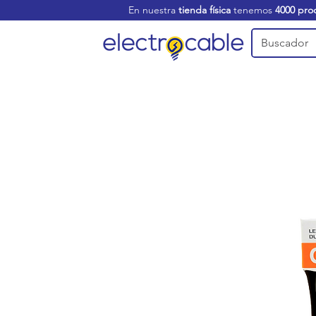
En nuestra
tienda física
tenemos
4000 pro