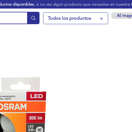
ductos disponibles
, si no ves algún producto que necesites en nuestra 
Al may
Todos los productos
v