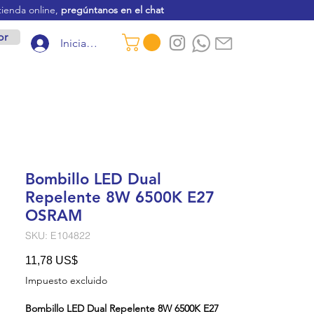
tienda online,
pregúntanos en el chat
or
Iniciar sesión
Bombillo LED Dual
Repelente 8W 6500K E27
OSRAM
SKU: E104822
Precio
11,78 US$
Impuesto excluido
Bombillo LED Dual Repelente 8W 6500K E27