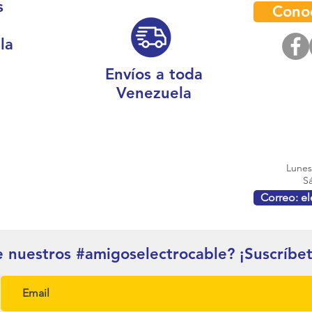
s
Cono
la
Envíos a toda
Venezuela
Lunes 
Sá
Correo: e
e nuestros #amigoselectrocable? ¡Suscríbe