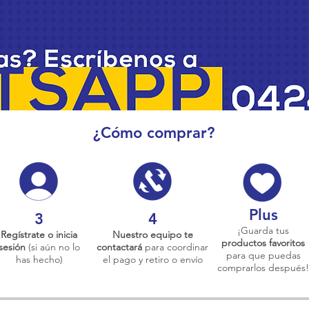
¿Cómo comprar?
Plus
3
4
¡Guarda tus
Regístrate o inicia
Nuestro equipo te
productos favoritos
sesión
(si aún no lo
contactará
para coordinar
para que puedas
has hecho)
el pago y retiro o envío
comprarlos después!