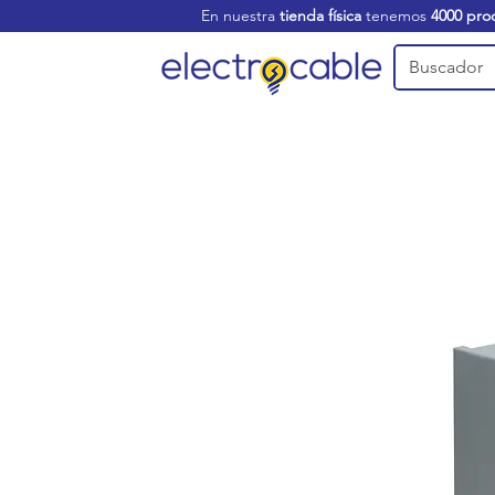
En nuestra
tienda física
tenemos
4000 pro