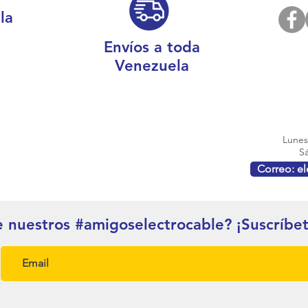
la
Envíos a toda
Venezuela
Lunes 
Sá
Correo: e
e nuestros #amigoselectrocable? ¡Suscríbe