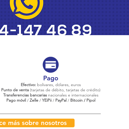
Pago
Efectivo:
bolívares, dólares, euros
Punto de venta
(tarjetas de débito, tarjetas de crédito)
Transferencias bancarias
nacionales e internacionales
Pago móvil
/
Zelle
/
YEiPii
/
PayPal
/
Bitcoin / Pipol
ce más sobre nosotros