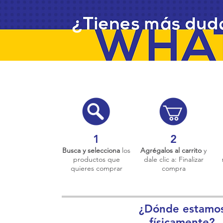
1
2
Busca y selecciona
los
Agrégalos al carrito
y
productos que
dale clic a: Finalizar
quieres comprar
compra
¿Dónde estamo
físicamente?