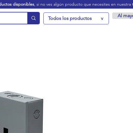
ductos disponibles
, si no ves algún producto que necesites en nuestra 
Al may
Todos los productos
v