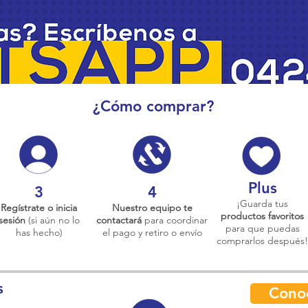
¿Cómo comprar?
Plus
3
4
¡Guarda tus
Regístrate o inicia
Nuestro equipo te
productos favoritos
sesión
(si aún no lo
contactará
para coordinar
para que puedas
has hecho)
el pago y retiro o envío
comprarlos después!
s
Cono