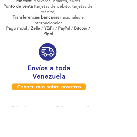
Efectivo:
bolívares, dólares, euros
Punto de venta
(tarjetas de débito, tarjetas de
crédito)
Transferencias bancarias
nacionales e
internacionales
Pago móvil
/
Zelle
/
YEiPii
/
PayPal
/
Bitcoin /
Pipol
Envíos a toda
Venezuela
Conoce más sobre nosotros
¿Dónde estamos físicamente?
Caracas, Venezuela