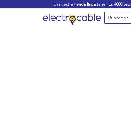
En nuestra
tienda física
tenemos
4000 pro