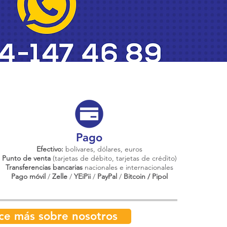
Pago
Efectivo:
bolívares, dólares, euros
Punto de venta
(tarjetas de débito, tarjetas de crédito)
Transferencias bancarias
nacionales e internacionales
Pago móvil
/
Zelle
/
YEiPii
/
PayPal
/
Bitcoin / Pipol
ce más sobre nosotros