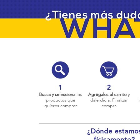
1
2
Busca y selecciona
los
Agrégalos al carrito
y
productos que
dale clic a: Finalizar
quieres comprar
compra
¿Dónde estamo
físicamente?