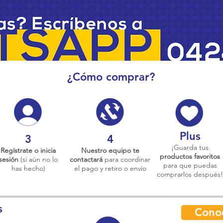
¿Cómo comprar?
Plus
3
4
¡Guarda tus
Regístrate o inicia
Nuestro equipo te
productos favoritos
sesión
(si aún no lo
contactará
para coordinar
para que puedas
has hecho)
el pago y retiro o envío
comprarlos después!
s
Cono