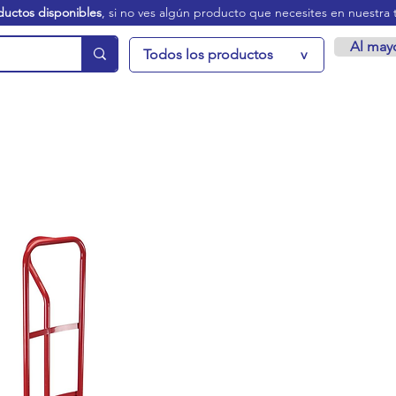
ductos disponibles
, si no ves algún producto que necesites en nuestra 
Al may
Todos los productos
v