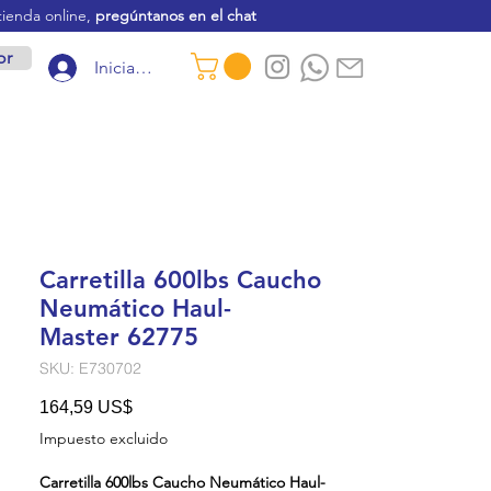
tienda online,
pregúntanos en el chat
or
Iniciar sesión
Carretilla 600lbs Caucho
Neumático Haul-
Master 62775
SKU: E730702
Precio
164,59 US$
Impuesto excluido
Carretilla 600lbs Caucho Neumático Haul-