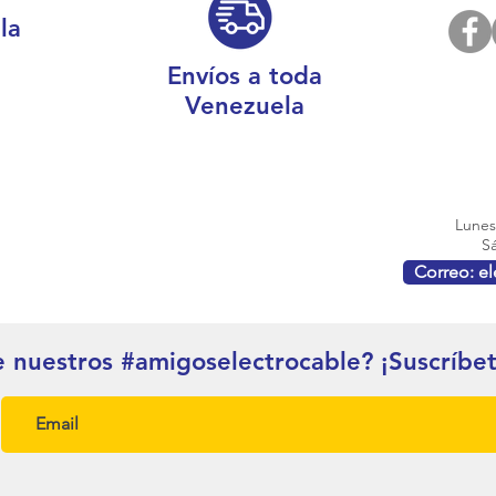
la
Envíos a toda
Venezuela
Lunes 
Sá
Correo: e
e nuestros #amigoselectrocable? ¡Suscríbe