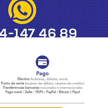
Pago
Efectivo:
bolívares, dólares, euros
Punto de venta
(tarjetas de débito, tarjetas de crédito)
Transferencias bancarias
nacionales e internacionales
Pago móvil
/
Zelle
/
YEiPii
/
PayPal
/
Bitcoin / Pipol