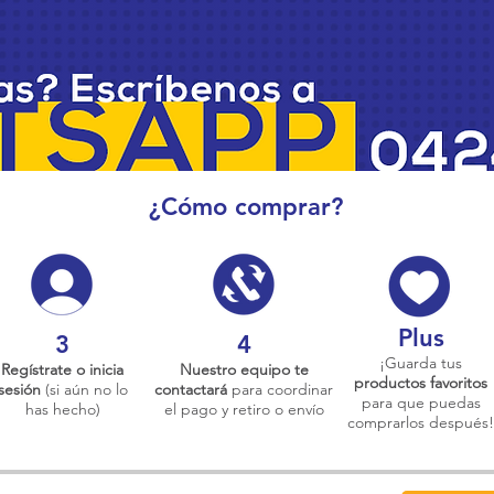
¿Cómo comprar?
Plus
3
4
¡Guarda tus
Regístrate o inicia
Nuestro equipo te
productos favoritos
sesión
(si aún no lo
contactará
para coordinar
para que puedas
has hecho)
el pago y retiro o envío
comprarlos después!