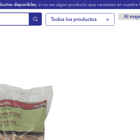
ductos disponibles
, si no ves algún producto que necesites en nuestra 
Al may
Todos los productos
v