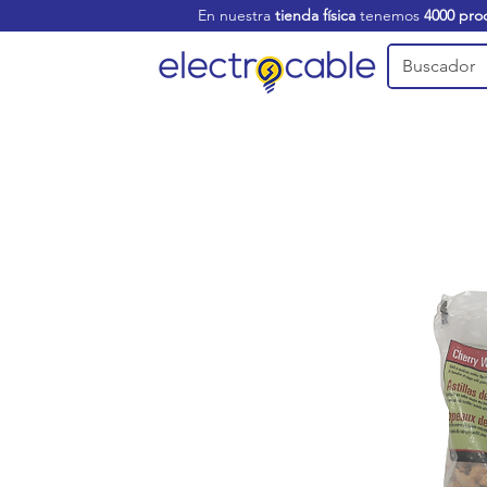
En nuestra
tienda física
tenemos
4000 pro