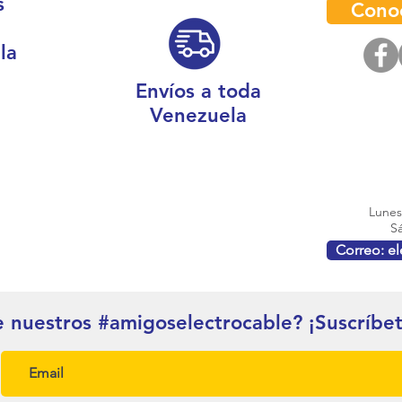
s
Cono
la
Envíos a toda
Venezuela
Lunes 
Sá
Correo: e
e nuestros #amigoselectrocable? ¡Suscríbe