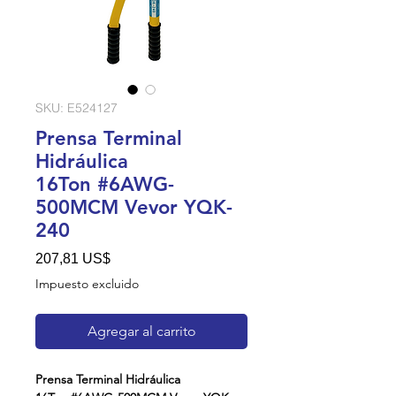
SKU: E524127
Prensa Terminal
Hidráulica
16Ton #6AWG-
500MCM Vevor YQK-
240
Precio
207,81 US$
Impuesto excluido
Agregar al carrito
Prensa Terminal Hidráulica