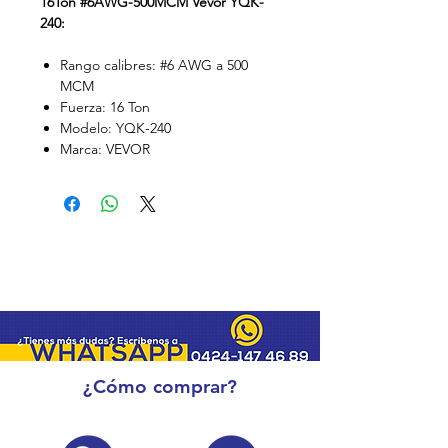
16Ton #6AWG-500MCM Vevor YQK-
240:
Rango calibres: #6 AWG a 500
MCM
Fuerza: 16 Ton
Modelo: YQK-240
Marca: VEVOR
¿Cómo comprar?