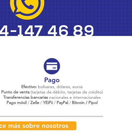
Pago
Efectivo:
bolívares, dólares, euros
Punto de venta
(tarjetas de débito, tarjetas de crédito)
Transferencias bancarias
nacionales e internacionales
Pago móvil
/
Zelle
/
YEiPii
/
PayPal
/
Bitcoin / Pipol
ce más sobre nosotros