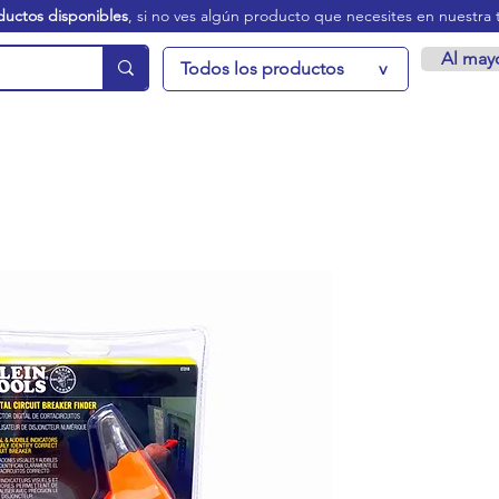
ductos disponibles
, si no ves algún producto que necesites en nuestra 
Al may
Todos los productos
v