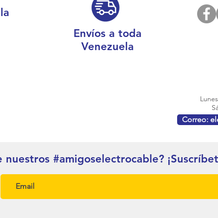
la
Envíos a toda
Venezuela
Lunes 
Sá
Correo: e
e nuestros #amigoselectrocable? ¡Suscríbe