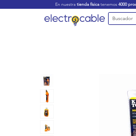
En nuestra
tienda física
tenemos
4000 pro