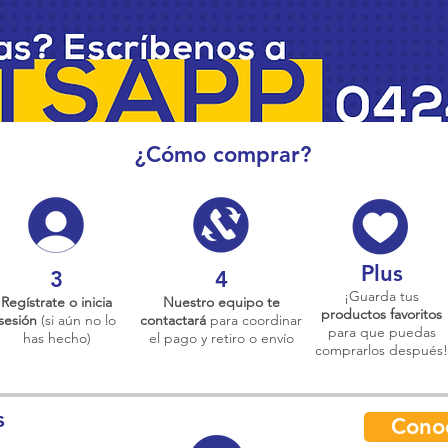
¿Cómo comprar?
Plus
3
4
¡Guarda tus
Regístrate o inicia
Nuestro equipo te
productos favoritos
sesión
(si aún no lo
contactará
para coordinar
para que puedas
has hecho)
el pago y retiro o envío
comprarlos después!
s
Cono