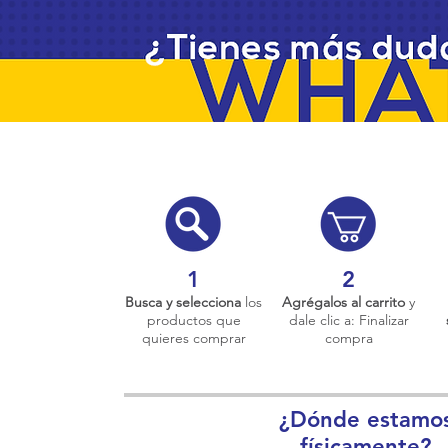
1
2
Busca y selecciona
los
Agrégalos al carrito
y
productos que
dale clic a: Finalizar
quieres comprar
compra
¿Dónde estamo
físicamente?