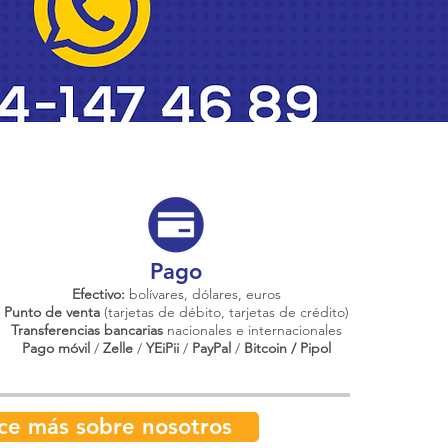
Pago
Efectivo:
bolívares, dólares, euros
Punto de venta
(tarjetas de débito, tarjetas de crédito)
Transferencias bancarias
nacionales e internacionales
Pago móvil
/
Zelle
/
YEiPii
/
PayPal
/
Bitcoin / Pipol
ce más sobre nosotros