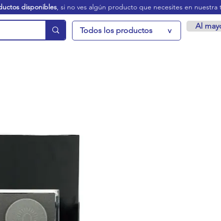
ductos disponibles
, si no ves algún producto que necesites en nuestra 
Al may
Todos los productos
v