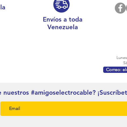
la
Envíos a toda
Venezuela
Lunes 
Sá
Correo: e
e nuestros #amigoselectrocable? ¡Suscríbe