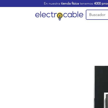
En nuestra
tienda física
tenemos
4000 pro