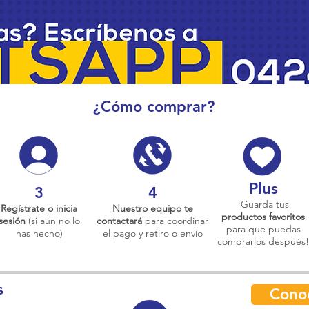
¿Cómo comprar?
Plus
3
4
¡Guarda tus
Regístrate o inicia
Nuestro equipo te
productos favoritos
sesión
(si aún no lo
contactará
para coordinar
para que puedas
has hecho)
el pago y retiro o envío
comprarlos después!
s
Cono