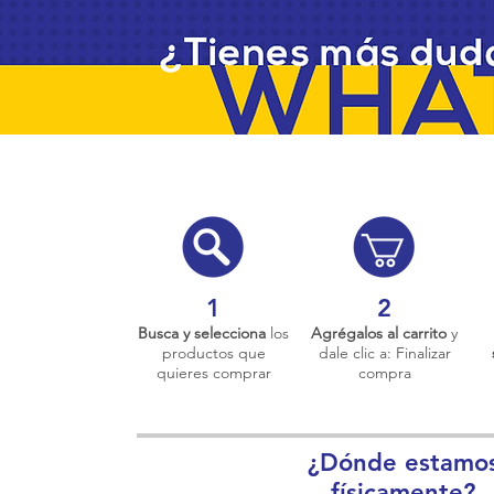
1
2
Busca y selecciona
los
Agrégalos al carrito
y
productos que
dale clic a: Finalizar
quieres comprar
compra
¿Dónde estamo
físicamente?