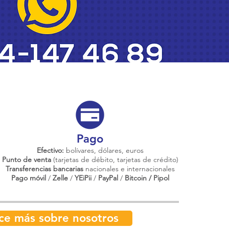
Pago
Efectivo:
bolívares, dólares, euros
Punto de venta
(tarjetas de débito, tarjetas de crédito)
Transferencias bancarias
nacionales e internacionales
Pago móvil
/
Zelle
/
YEiPii
/
PayPal
/
Bitcoin / Pipol
ce más sobre nosotros