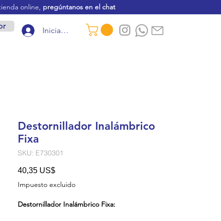
tienda online,
pregúntanos en el chat
or
Iniciar sesión
Destornillador Inalámbrico
Fixa
SKU: E730301
Precio
40,35 US$
Impuesto excluido
Destornillador Inalámbrico Fixa: