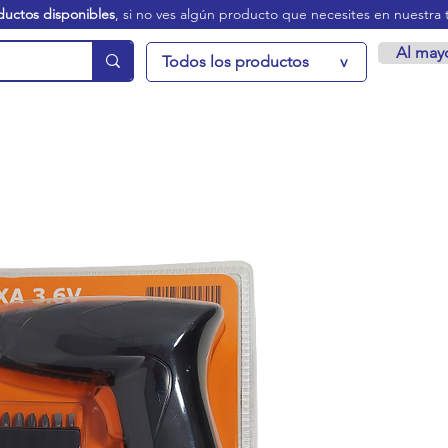
ductos disponibles
, si no ves algún producto que necesites en nuestra 
Al may
Todos los productos
v