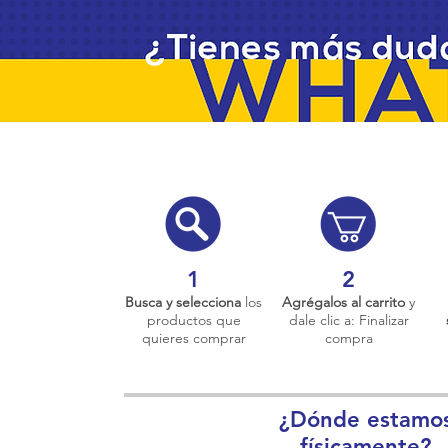
1
2
Busca y selecciona
los
Agrégalos al carrito
y
productos que
dale clic a: Finalizar
quieres comprar
compra
¿Dónde estamo
físicamente?