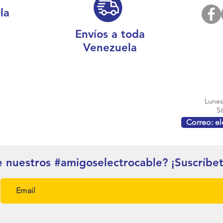
la
Envíos a toda
Venezuela
Lunes 
Sá
Correo: e
e nuestros #amigoselectrocable? ¡Suscríbe