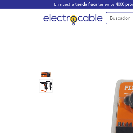
En nuestra
tienda física
tenemos
4000 pro