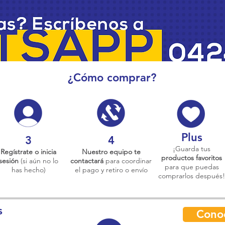
¿Cómo comprar?
Plus
3
4
¡Guarda tus
Regístrate o inicia
Nuestro equipo te
productos favoritos
sesión
(si aún no lo
contactará
para coordinar
para que puedas
has hecho)
el pago y retiro o envío
comprarlos después!
s
Cono