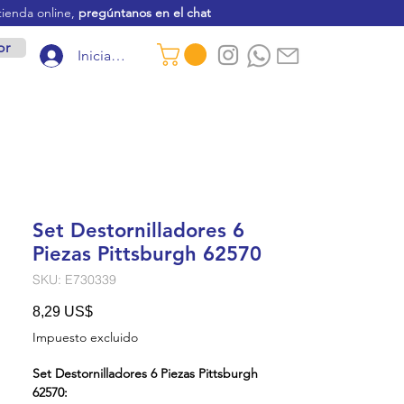
tienda online,
pregúntanos en el chat
or
Iniciar sesión
Set Destornilladores 6
Piezas Pittsburgh 62570
SKU: E730339
Precio
8,29 US$
Impuesto excluido
Set Destornilladores 6 Piezas Pittsburgh
62570: