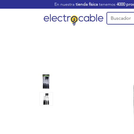
En nuestra
tienda física
tenemos
4000 pro