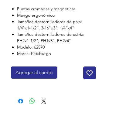
Puntas cromadas y magnéticas
Mango ergonómico
Tamaños destornilladores de pala:
1/4"x1-1/2", 3-16"x3", 1/4"x4"
Tamaños destornilladores de estría:
PH2x1-1/2", PH1x3", PH2x4"
Modelo: 62570
Marca: Pittsburgh
Agregar al carrito