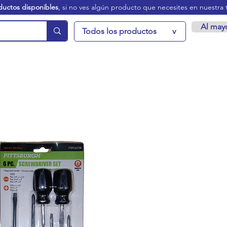
ductos disponibles
, si no ves algún producto que necesites en nuestra 
Al may
Todos los productos
v