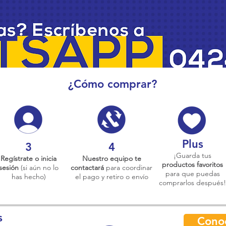
¿Cómo comprar?
Plus
3
4
¡Guarda tus
Regístrate o inicia
Nuestro equipo te
productos favoritos
sesión
(si aún no lo
contactará
para coordinar
para que puedas
has hecho)
el pago y retiro o envío
comprarlos después!
s
Cono