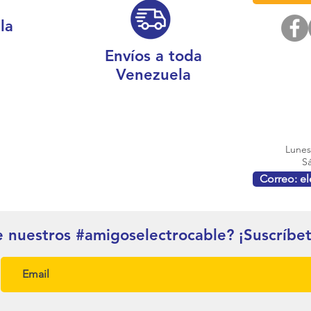
la
Envíos a toda
Venezuela
Lunes 
Sá
Correo: e
e nuestros #amigoselectrocable? ¡Suscríbe