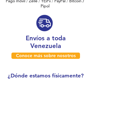
Pago móvil
/
Zelle
/
YEiPii
/
PayPal
/
Bitcoin /
Pipol
Envíos a toda
Venezuela
Conoce más sobre nosotros
¿Dónde estamos físicamente?
Caracas, Venezuela
Boleíta