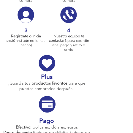
comprar
compra
3
4
Regístrate o inicia
Nuestro equipo te
sesión
(si aún no lo has
contactará
para coordin
hecho)
ar el pago y retiro o
envío
Plus
¡Guarda tus
productos favoritos
para que
puedas comprarlos después!
Pago
Efectivo:
bolívares, dólares, euros
Punto de venta
(tarjetas de débito, tarjetas de