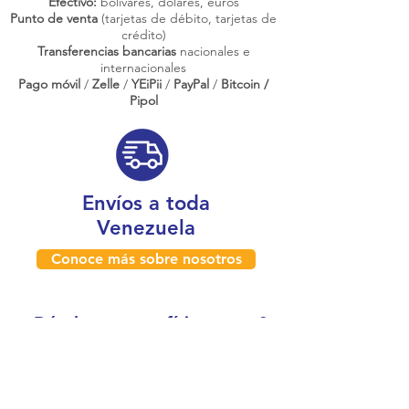
Efectivo:
bolívares, dólares, euros
Punto de venta
(tarjetas de débito, tarjetas de
crédito)
Transferencias bancarias
nacionales e
internacionales
Pago móvil
/
Zelle
/
YEiPii
/
PayPal
/
Bitcoin /
Pipol
Envíos a toda
Venezuela
Conoce más sobre nosotros
¿Dónde estamos físicamente?
Caracas, Venezuela