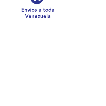
Envíos a toda
Venezuela
Conoce más sobre nosotros
¿Dónde estamos físicamente?
Caracas, Venezuela
Boleíta
Horario de atención:
Lunes a viernes de 7:30 a.m. a 5:00 p.m.
Sábado de 8:00 a.m. a 3:00 p.m.
Correo: electrocable@electrocableonline.com