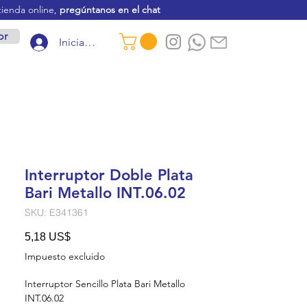
tienda online,
pregúntanos en el chat
or
Iniciar sesión
Interruptor Doble Plata
Bari Metallo INT.06.02
SKU: E341361
Precio
5,18 US$
Impuesto excluido
Interruptor Sencillo Plata Bari Metallo
INT.06.02