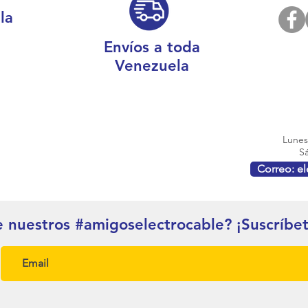
la
Envíos a toda
Venezuela
Lunes 
Sá
Correo: e
e nuestros #amigoselectrocable? ¡Suscríbe