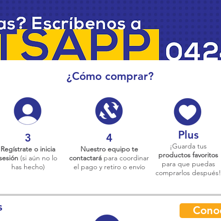
¿Cómo comprar?
Plus
3
4
¡Guarda tus
Regístrate o inicia
Nuestro equipo te
productos favoritos
sesión
(si aún no lo
contactará
para coordinar
para que puedas
has hecho)
el pago y retiro o envío
comprarlos después!
s
Cono