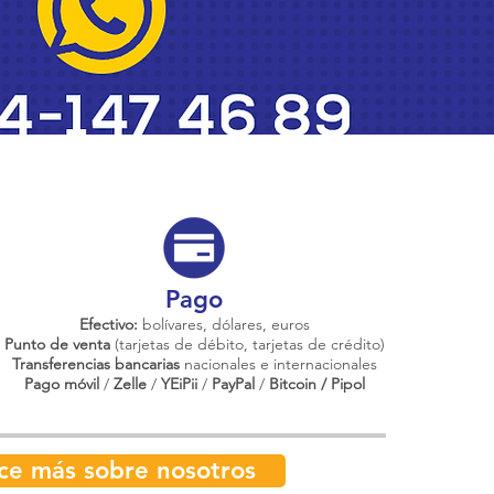
Pago
Efectivo:
bolívares, dólares, euros
Punto de venta
(tarjetas de débito, tarjetas de crédito)
Transferencias bancarias
nacionales e internacionales
Pago móvil
/
Zelle
/
YEiPii
/
PayPal
/
Bitcoin / Pipol
ce más sobre nosotros