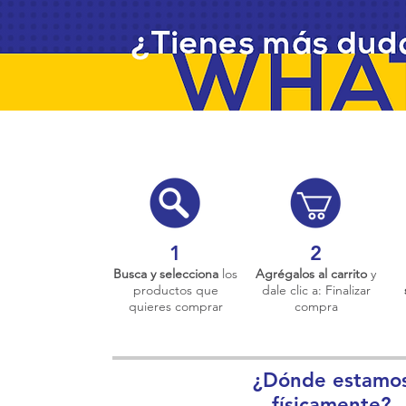
1
2
Busca y selecciona
los
Agrégalos al carrito
y
productos que
dale clic a: Finalizar
quieres comprar
compra
¿Dónde estamo
físicamente?