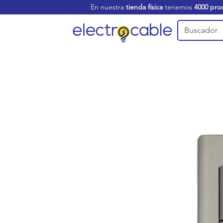
En nuestra
tienda física
tenemos
4000 pro