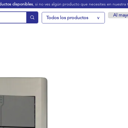
ductos disponibles
, si no ves algún producto que necesites en nuestra 
Al may
Todos los productos
v