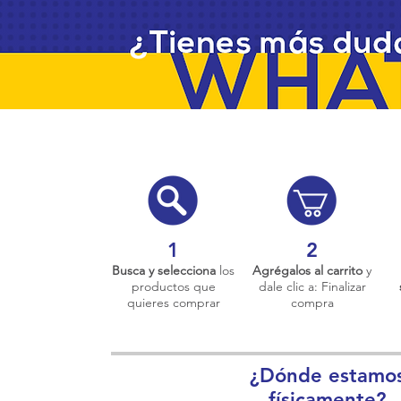
1
2
Busca y selecciona
los
Agrégalos al carrito
y
productos que
dale clic a: Finalizar
quieres comprar
compra
¿Dónde estamo
físicamente?