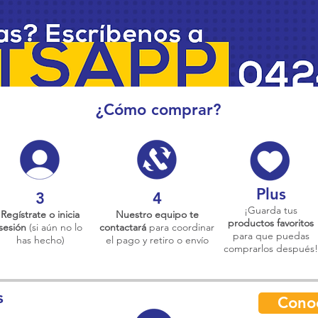
¿Cómo comprar?
Plus
3
4
¡Guarda tus
Regístrate o inicia
Nuestro equipo te
productos favoritos
sesión
(si aún no lo
contactará
para coordinar
para que puedas
has hecho)
el pago y retiro o envío
comprarlos después!
s
Cono