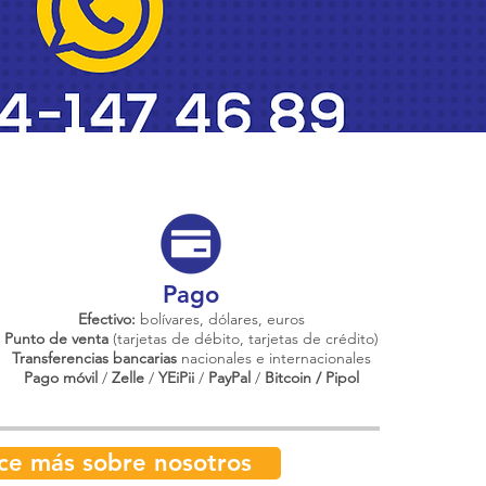
Pago
Efectivo:
bolívares, dólares, euros
Punto de venta
(tarjetas de débito, tarjetas de crédito)
Transferencias bancarias
nacionales e internacionales
Pago móvil
/
Zelle
/
YEiPii
/
PayPal
/
Bitcoin / Pipol
ce más sobre nosotros