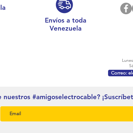
la
Envíos a toda
Venezuela
Lunes 
Sá
Correo: e
e nuestros #amigoselectrocable? ¡Suscríbe