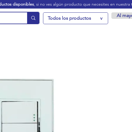
ductos disponibles
, si no ves algún producto que necesites en nuestra 
Al may
Todos los productos
v