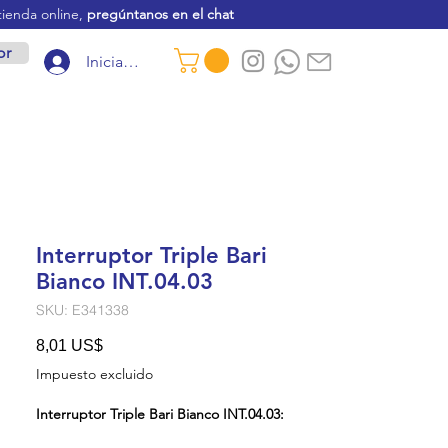
tienda online,
pregúntanos en el chat
or
Iniciar sesión
Interruptor Triple Bari
Bianco INT.04.03
SKU: E341338
Precio
8,01 US$
Impuesto excluido
Interruptor Triple Bari Bianco INT.04.03: