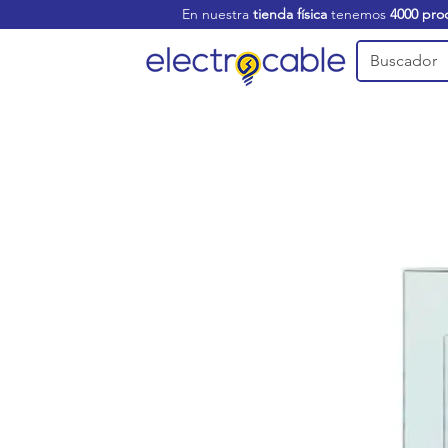
En nuestra
tienda física
tenemos
4000 pro