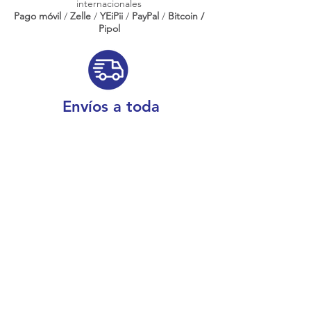
internacionales
Pago móvil
/
Zelle
/
YEiPii
/
PayPal
/
Bitcoin /
Pipol
Envíos a toda
Venezuela
Conoce más sobre nosotros
¿Dónde estamos físicamente?
Caracas, Venezuela
Boleíta