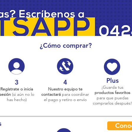
¿Cómo comprar?
Plus
3
4
¡Guarda tus
Regístrate o inicia
Nuestro equipo te
productos favoritos
sesión
(si aún no lo
contactará
para coordinar
para que puedas
has hecho)
el pago y retiro o envío
comprarlos después!
s
Cono