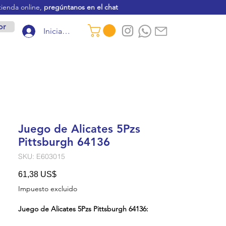
tienda online,
pregúntanos en el chat
or
Iniciar sesión
Juego de Alicates 5Pzs
Pittsburgh 64136
SKU: E603015
Precio
61,38 US$
Impuesto excluido
Juego de Alicates 5Pzs Pittsburgh 64136: