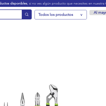
ductos disponibles
, si no ves algún producto que necesites en nuestra 
Al may
Todos los productos
v