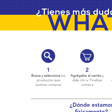
1
2
Busca y selecciona
los
Agrégalos al carrito
y
productos que
dale clic a: Finalizar
quieres comprar
compra
¿Dónde estamo
físicamente?