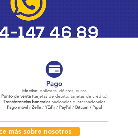
Pago
Efectivo:
bolívares, dólares, euros
Punto de venta
(tarjetas de débito, tarjetas de crédito)
Transferencias bancarias
nacionales e internacionales
Pago móvil
/
Zelle
/
YEiPii
/
PayPal
/
Bitcoin / Pipol
ce más sobre nosotros