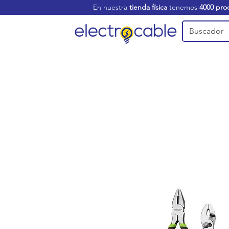
En nuestra
tienda física
tenemos
4000 pro