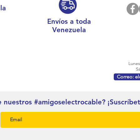
la
Envíos a toda
Venezuela
Lunes 
Sá
Correo: e
e nuestros #amigoselectrocable? ¡Suscríbe