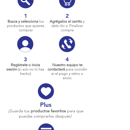
1
2
Busca y selecciona
los
Agrégalos al carrito
y
productos que quieres
dale clic a: Finalizar
comprar
compra
3
4
Regístrate o inicia
Nuestro equipo te
sesión
(si aún no lo has
contactará
para coordin
hecho)
ar el pago y retiro o
envío
Plus
¡Guarda tus
productos favoritos
para que
puedas comprarlos después!