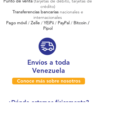
Punto de venta
(tarjetas de débito, tarjetas de
crédito)
Transferencias bancarias
nacionales e
internacionales
Pago móvil
/
Zelle
/
YEiPii
/
PayPal
/
Bitcoin /
Pipol
Envíos a toda
Venezuela
Conoce más sobre nosotros
¿Dónde estamos físicamente?
Caracas, Venezuela