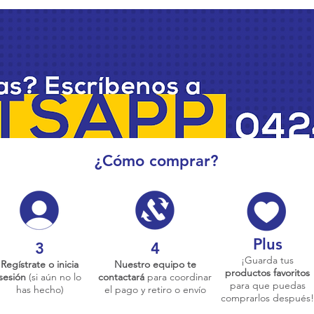
¿Cómo comprar?
Plus
3
4
¡Guarda tus
Regístrate o inicia
Nuestro equipo te
productos favoritos
sesión
(si aún no lo
contactará
para coordinar
para que puedas
has hecho)
el pago y retiro o envío
comprarlos después!