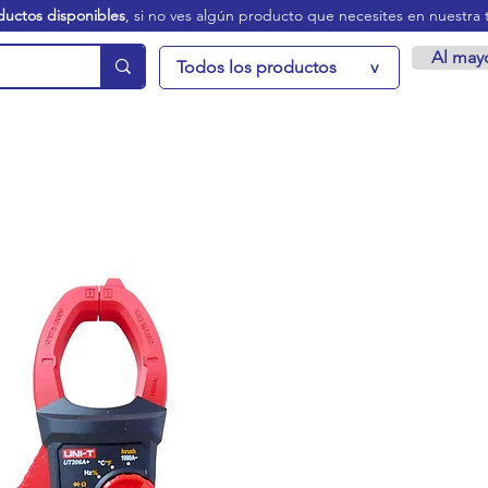
ductos disponibles
, si no ves algún producto que necesites en nuestra 
Al may
Todos los productos
v