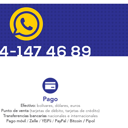
Pago
Efectivo:
bolívares, dólares, euros
Punto de venta
(tarjetas de débito, tarjetas de crédito)
Transferencias bancarias
nacionales e internacionales
Pago móvil
/
Zelle
/
YEiPii
/
PayPal
/
Bitcoin / Pipol