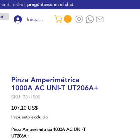
tienda online,
pregúntanos en el chat
or
Iniciar sesión
Pinza Amperimétrica
1000A AC UNI-T UT206A+
SKU: E311506
Precio
107,10 US$
Impuesto excluido
Pinza Amperimétrica 1000A AC UNI-T
UT206A+: