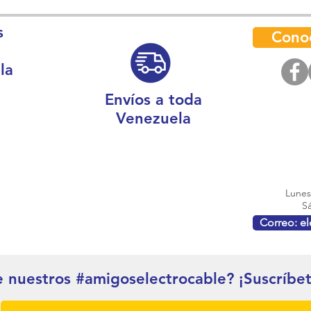
s
Cono
la
Envíos a toda
Venezuela
Lunes 
Sá
Correo: e
e nuestros #amigoselectrocable? ¡Suscríbe