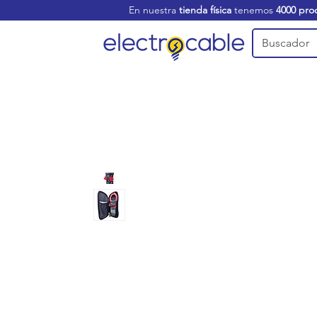
En nuestra
tienda física
tenemos
4000 pro