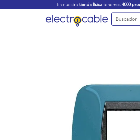
En nuestra
tienda física
tenemos
4000 pro