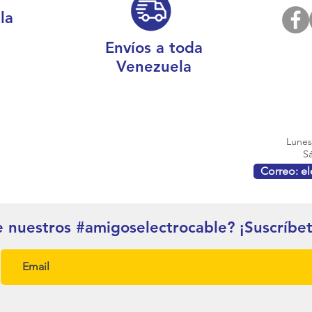
la
Envíos a toda
Venezuela
Lunes 
Sá
Correo: e
e nuestros #amigoselectrocable? ¡Suscríbe