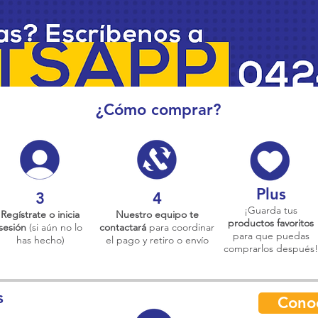
¿Cómo comprar?
Plus
3
4
¡Guarda tus
Regístrate o inicia
Nuestro equipo te
productos favoritos
sesión
(si aún no lo
contactará
para coordinar
para que puedas
has hecho)
el pago y retiro o envío
comprarlos después!
s
Cono