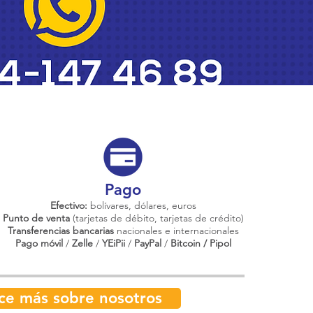
Pago
Efectivo:
bolívares, dólares, euros
Punto de venta
(tarjetas de débito, tarjetas de crédito)
Transferencias bancarias
nacionales e internacionales
Pago móvil
/
Zelle
/
YEiPii
/
PayPal
/
Bitcoin / Pipol
ce más sobre nosotros