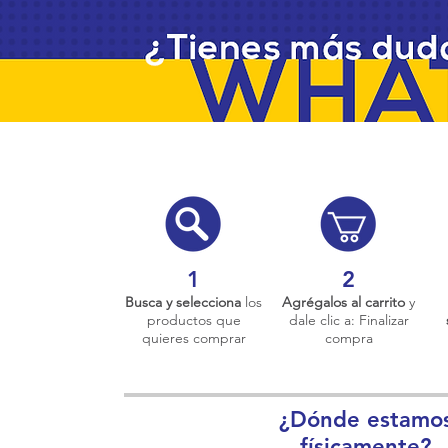
1
2
Busca y selecciona
los
Agrégalos al carrito
y
productos que
dale clic a: Finalizar
quieres comprar
compra
¿Dónde estamo
físicamente?