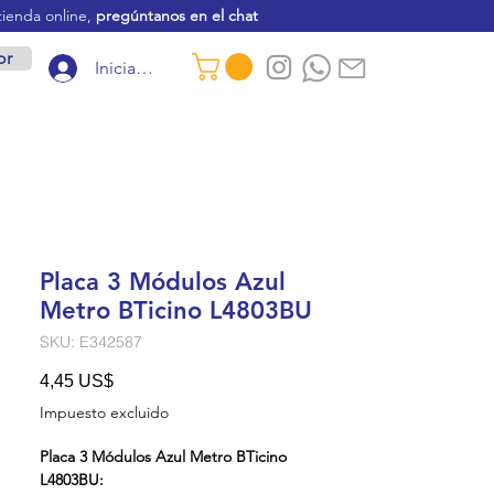
tienda online,
pregúntanos en el chat
or
Iniciar sesión
Placa 3 Módulos Azul
Metro BTicino L4803BU
SKU: E342587
Precio
4,45 US$
Impuesto excluido
Placa 3 Módulos Azul Metro BTicino
L4803BU: