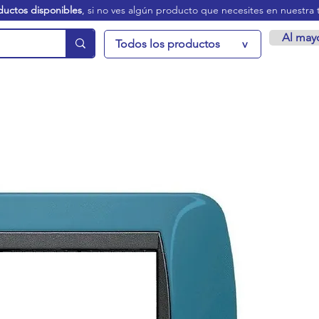
ductos disponibles
, si no ves algún producto que necesites en nuestra 
Al may
Todos los productos
v