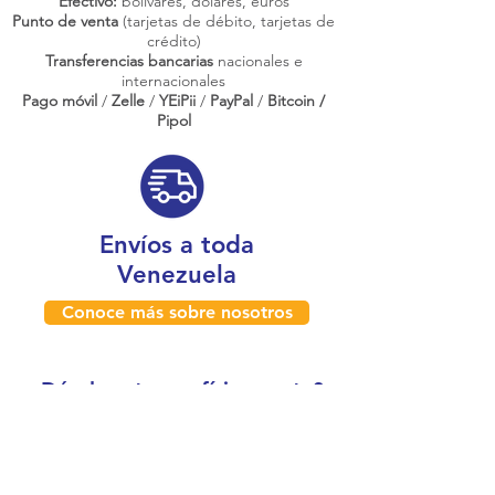
Efectivo:
bolívares, dólares, euros
Punto de venta
(tarjetas de débito, tarjetas de
crédito)
Transferencias bancarias
nacionales e
internacionales
Pago móvil
/
Zelle
/
YEiPii
/
PayPal
/
Bitcoin /
Pipol
Envíos a toda
Venezuela
Conoce más sobre nosotros
¿Dónde estamos físicamente?
Caracas, Venezuela