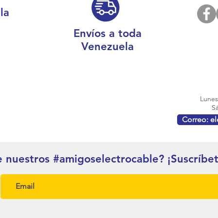
la
Envíos a toda
Venezuela
Lunes 
Sá
Correo: e
e nuestros #amigoselectrocable? ¡Suscríbe