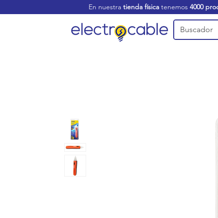
En nuestra
tienda física
tenemos
4000 pro