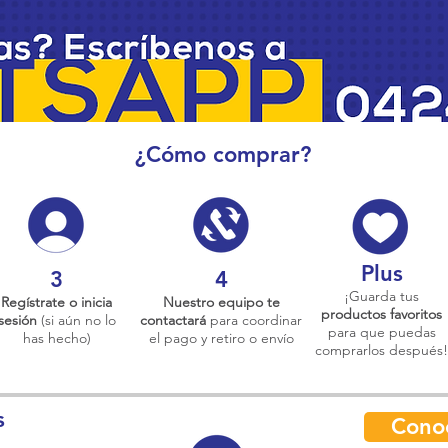
¿Cómo comprar?
Plus
3
4
¡Guarda tus
Regístrate o inicia
Nuestro equipo te
productos favoritos
sesión
(si aún no lo
contactará
para coordinar
para que puedas
has hecho)
el pago y retiro o envío
comprarlos después!
s
Cono