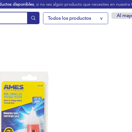
ductos disponibles
, si no ves algún producto que necesites en nuestra 
Al may
Todos los productos
v