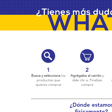
1
2
Busca y selecciona
los
Agrégalos al carrito
y
productos que
dale clic a: Finalizar
quieres comprar
compra
¿Dónde estamo
físicamente?