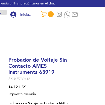
tienda online,
pregúntanos en el chat
or
Iniciar sesión
Probador de Voltaje Sin
Contacto AMES
Instruments 63919
SKU: E730418
Precio
14,12 US$
Impuesto excluido
Probador de Voltaje Sin Contacto AMES