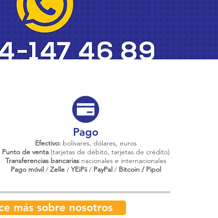
Pago
Efectivo:
bolívares, dólares, euros
Punto de venta
(tarjetas de débito, tarjetas de crédito)
Transferencias bancarias
nacionales e internacionales
Pago móvil
/
Zelle
/
YEiPii
/
PayPal
/
Bitcoin / Pipol
ce más sobre nosotros