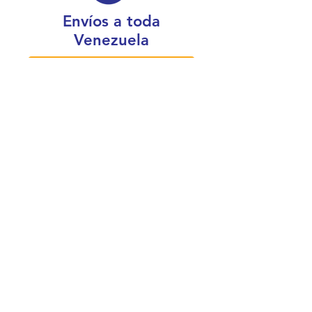
Envíos a toda
Venezuela
Conoce más sobre nosotros
¿Dónde estamos físicamente?
Caracas, Venezuela
Boleíta
Horario de atención:
Lunes a viernes de 7:30 a.m. a 5:00 p.m.
Sábado de 8:00 a.m. a 3:00 p.m.
Correo: electrocable@electrocableonline.com