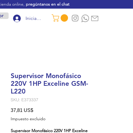
tienda online,
pregúntanos en el chat
or
Iniciar sesión
Supervisor Monofásico
220V 1HP Exceline GSM-
L220
SKU: E373337
Precio
37,81 US$
Impuesto excluido
Supervisor Monofásico 220V 1HP Exceline