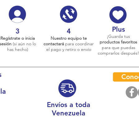
Plus
3
4
¡Guarda tus
Regístrate o inicia
Nuestro equipo te
productos favoritos
sesión
(si aún no lo
contactará
para coordinar
para que puedas
has hecho)
el pago y retiro o envío
comprarlos después!
s
Cono
la
Envíos a toda
Venezuela