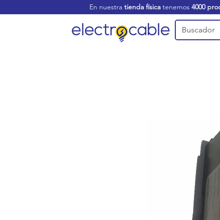
En nuestra
tienda física
tenemos
4000 pro