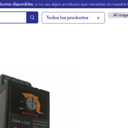
ductos disponibles
, si no ves algún producto que necesites en nuestra 
Al may
Todos los productos
v