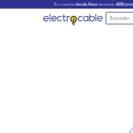
En nuestra
tienda física
tenemos
4000 pro