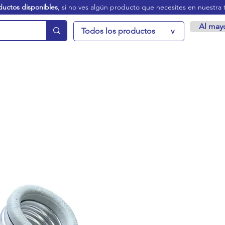
ductos disponibles
, si no ves algún producto que necesites en nuestra 
Al may
Todos los productos
v