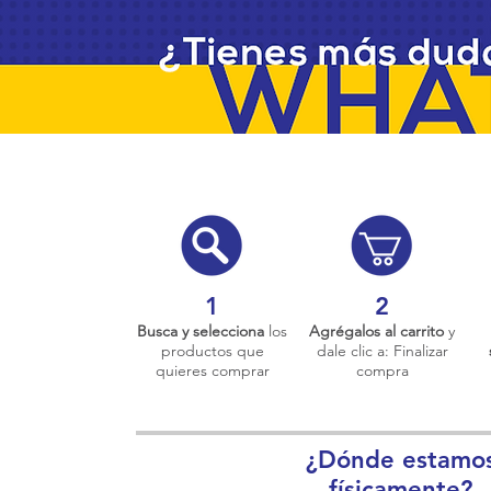
1
2
Busca y selecciona
los
Agrégalos al carrito
y
productos que
dale clic a: Finalizar
quieres comprar
compra
¿Dónde estamo
físicamente?