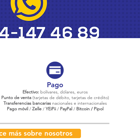
Pago
Efectivo:
bolívares, dólares, euros
Punto de venta
(tarjetas de débito, tarjetas de crédito)
Transferencias bancarias
nacionales e internacionales
Pago móvil
/
Zelle
/
YEiPii
/
PayPal
/
Bitcoin / Pipol
ce más sobre nosotros