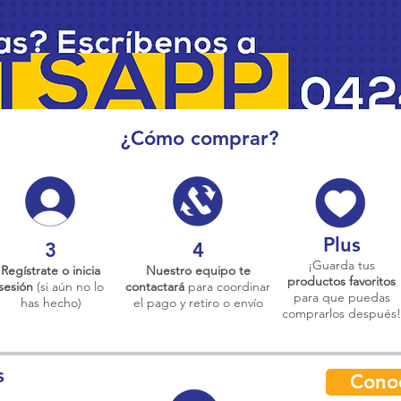
¿Cómo comprar?
Plus
3
4
¡Guarda tus
Regístrate o inicia
Nuestro equipo te
productos favoritos
sesión
(si aún no lo
contactará
para coordinar
para que puedas
has hecho)
el pago y retiro o envío
comprarlos después!
s
Cono