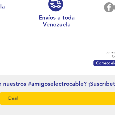
la
Envíos a toda
Venezuela
Lunes 
Sá
Correo: e
e nuestros #amigoselectrocable? ¡Suscríbe