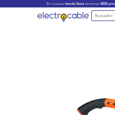
En nuestra
tienda física
tenemos
4000 pro