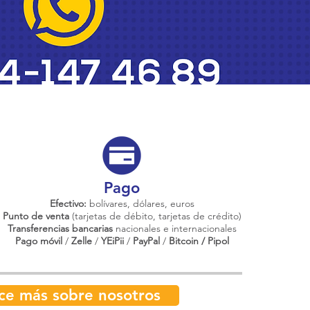
Pago
Efectivo:
bolívares, dólares, euros
Punto de venta
(tarjetas de débito, tarjetas de crédito)
Transferencias bancarias
nacionales e internacionales
Pago móvil
/
Zelle
/
YEiPii
/
PayPal
/
Bitcoin / Pipol
ce más sobre nosotros