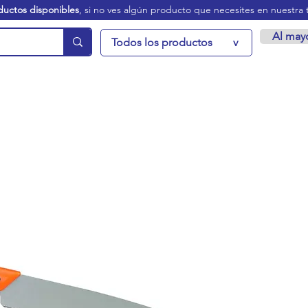
ductos disponibles
, si no ves algún producto que necesites en nuestra 
Al may
Todos los productos
v