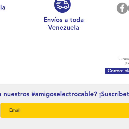
la
Envíos a toda
Venezuela
Lunes 
Sá
Correo: e
e nuestros #amigoselectrocable? ¡Suscríbe