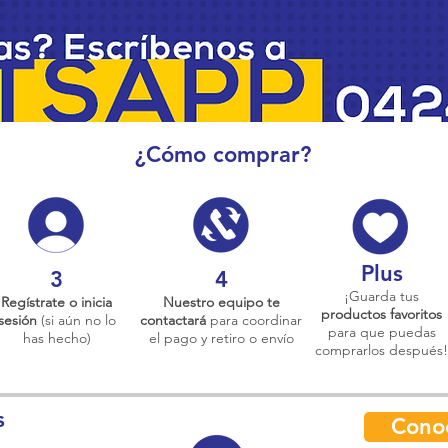
¿Cómo comprar?
Plus
3
4
¡Guarda tus
Regístrate o inicia
Nuestro equipo te
productos favoritos
sesión
(si aún no lo
contactará
para coordinar
para que puedas
has hecho)
el pago y retiro o envío
comprarlos después!
s
Cono