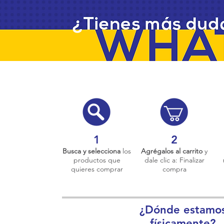
1
2
Busca y selecciona
los
Agrégalos al carrito
y
productos que
dale clic a: Finalizar
quieres comprar
compra
¿Dónde estamo
físicamente?