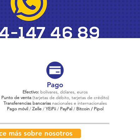
Pago
Efectivo:
bolívares, dólares, euros
Punto de venta
(tarjetas de débito, tarjetas de crédito)
Transferencias bancarias
nacionales e internacionales
Pago móvil
/
Zelle
/
YEiPii
/
PayPal
/
Bitcoin / Pipol
ce más sobre nosotros