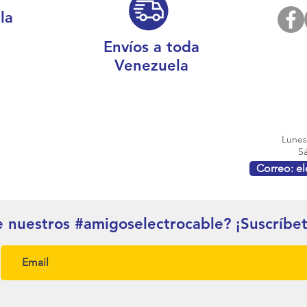
la
Envíos a toda
Venezuela
Lunes 
Sá
Correo: e
e nuestros #amigoselectrocable? ¡Suscríbe