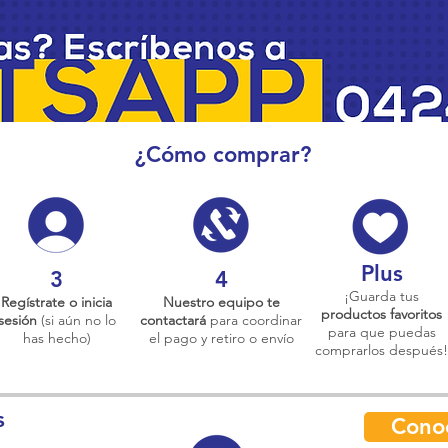
¿Cómo comprar?
Plus
3
4
¡Guarda tus
Regístrate o inicia
Nuestro equipo te
productos favoritos
sesión
(si aún no lo
contactará
para coordinar
para que puedas
has hecho)
el pago y retiro o envío
comprarlos después!
s
Cono