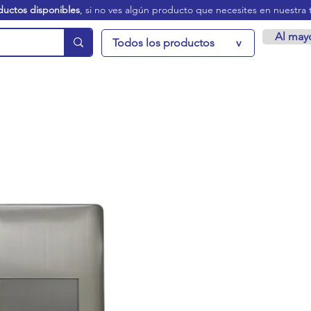
ductos disponibles
, si no ves algún producto que necesites en nuestra 
Al may
Todos los productos
v