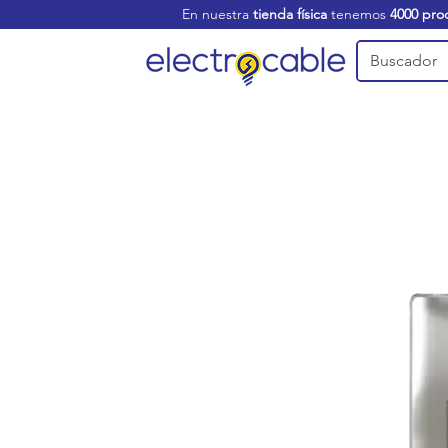
En nuestra
tienda física
tenemos
4000 pro