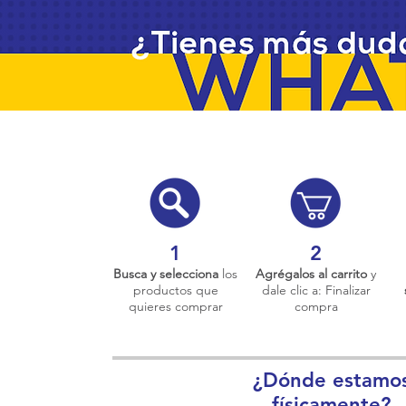
1
2
Busca y selecciona
los
Agrégalos al carrito
y
productos que
dale clic a: Finalizar
quieres comprar
compra
¿Dónde estamo
físicamente?