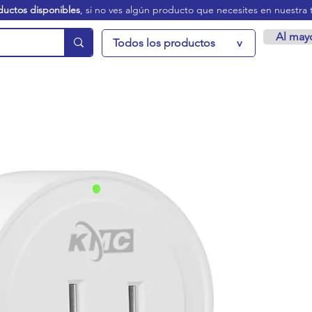
ductos disponibles
, si no ves algún producto que necesites en nuestra 
Al may
Todos los productos
v