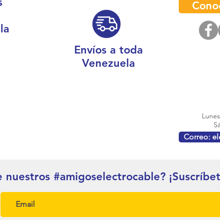
s
Cono
la
Envíos a toda
Venezuela
Lunes 
Sá
Correo: e
e nuestros #amigoselectrocable? ¡Suscríbe