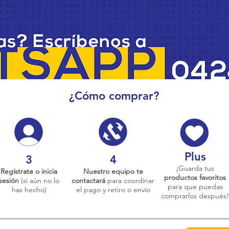
¿Cómo comprar?
Plus
3
4
¡Guarda tus
Regístrate o inicia
Nuestro equipo te
productos favoritos
sesión
(si aún no lo
contactará
para coordinar
para que puedas
has hecho)
el pago y retiro o envío
comprarlos después!