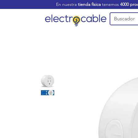
En nuestra
tienda física
tenemos
4000 pro