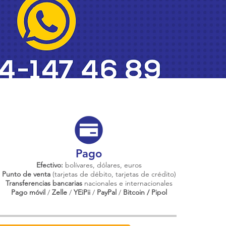
Pago
Efectivo:
bolívares, dólares, euros
Punto de venta
(tarjetas de débito, tarjetas de crédito)
Transferencias bancarias
nacionales e internacionales
Pago móvil
/
Zelle
/
YEiPii
/
PayPal
/
Bitcoin / Pipol