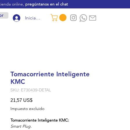
tienda online,
pregúntanos en el chat
or
Iniciar sesión
Tomacorriente Inteligente
KMC
SKU: E730439-DETAL
Precio
21,57 US$
Impuesto excluido
Tomacorriente Inteligente KMC:
Smart Plug
.