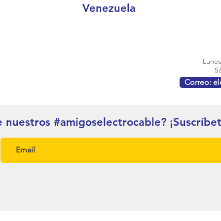
Venezuela
Lunes 
Sá
Correo: e
e nuestros #amigoselectrocable? ¡Suscríbe