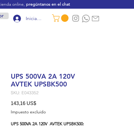
tienda online,
pregúntanos en el chat
or
Iniciar sesión
UPS 500VA 2A 120V
AVTEK UPSBK500
SKU: E043352
Precio
143,16 US$
Impuesto excluido
UPS 500VA 2A 120V AVTEK UPSBK500: