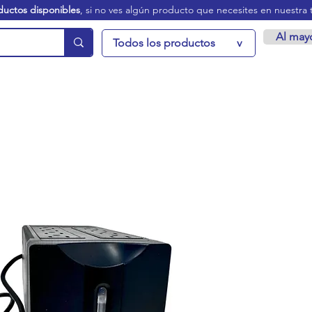
ductos disponibles
, si no ves algún producto que necesites en nuestra 
Al may
Todos los productos
v