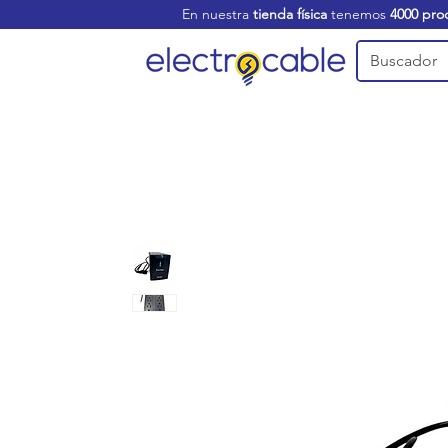
En nuestra
tienda física
tenemos
4000 pro